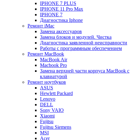
IPHONE 7 PLUS
IPHONE 11 Pro Max
IPHONE 7
Диагностика Iphone
Ремонт iMac
Замена аксессуаров
Замена блоков и модулей. Чистка
Диагностика заявленной неисправности
Работы с программным обеспечением
Ремонт MacBook
MacBook Air
Macbook Pro
Замена верхней части корпуса MacBook с
клавиатурой
Ремонт ноутбуков
ASUS
Hewlett Packard
Lenovo
DELL
Sony VAIO
Xiaomi
Fujitsu
Fujitsu Siemens
MSI
Acer