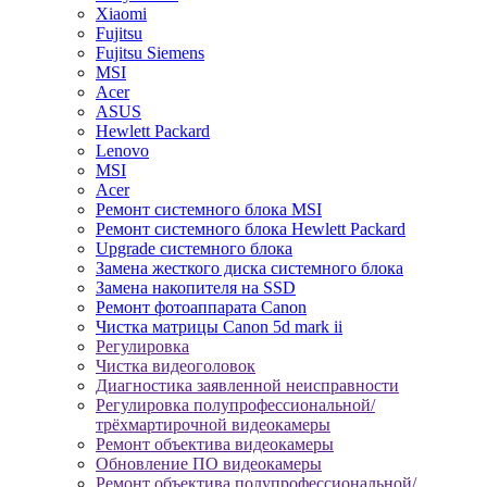
Xiaomi
Fujitsu
Fujitsu Siemens
MSI
Acer
ASUS
Hewlett Packard
Lenovo
MSI
Acer
Ремонт системного блока MSI
Ремонт системного блока Hewlett Packard
Upgrade системного блока
Замена жесткого диска системного блока
Замена накопителя на SSD
Ремонт фотоаппарата Canon
Чистка матрицы Canon 5d mark ii
Регулировка
Чистка видеоголовок
Диагностика заявленной неисправности
Регулировка полупрофессиональной/
трёхмартирочной видеокамеры
Ремонт объектива видеокамеры
Обновление ПО видеокамеры
Ремонт объектива полупрофессиональной/