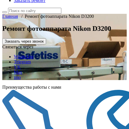
Заказать ремонт
Главная
/
Ремонт фотоаппарата Nikon D3200
Ремонт фотоаппарата Nikon D3200
Заказать через звонок
Связаться через
WhatsApp
Telegram
VK
Max
imo
Преимущества работы с нами