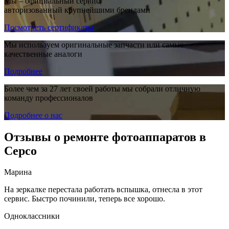
Мы – официальный сервис,
авторизованный крупнейшими брендами
Посмотреть сертификаты
Мы используем оригинальные запчасти или самые
качественные аналоги
Подробнее
Более чем за 27 лет своей работы мы собрали отличную
команду профессионалов
Подробнее о нас
Отзывы о ремонте фотоаппаратов в
Серсо
Марина
На зеркалке перестала работать вспышка, отнесла в этот
сервис. Быстро починили, теперь все хорошо.
Одноклассники