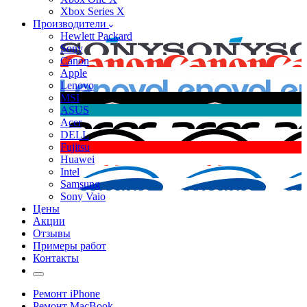
Xbox Series X
Производители
Hewlett Packard
Sony
Canon
Apple
Lenovo
MSI
ASUS
Acer
DELL
Fujitsu
Huawei
Intel
Samsung
Sony Vaio
Цены
Акции
Отзывы
Примеры работ
Контакты
Ремонт iPhone
Ремонт MacBook