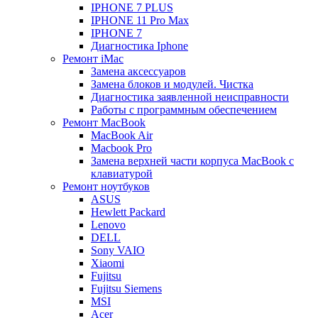
IPHONE 7 PLUS
IPHONE 11 Pro Max
IPHONE 7
Диагностика Iphone
Ремонт iMac
Замена аксессуаров
Замена блоков и модулей. Чистка
Диагностика заявленной неисправности
Работы с программным обеспечением
Ремонт MacBook
MacBook Air
Macbook Pro
Замена верхней части корпуса MacBook с
клавиатурой
Ремонт ноутбуков
ASUS
Hewlett Packard
Lenovo
DELL
Sony VAIO
Xiaomi
Fujitsu
Fujitsu Siemens
MSI
Acer