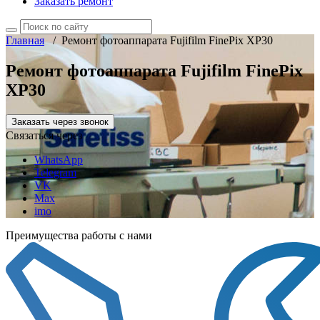
Заказать ремонт
Главная
/
Ремонт фотоаппарата Fujifilm FinePix XP30
Ремонт фотоаппарата Fujifilm FinePix
XP30
Заказать через звонок
Связаться через
WhatsApp
Telegram
VK
Max
imo
Преимущества работы с нами