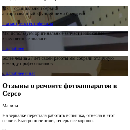
Мы – официальный сервис,
авторизованный крупнейшими брендами
Посмотреть сертификаты
Мы используем оригинальные запчасти или самые
качественные аналоги
Подробнее
Более чем за 27 лет своей работы мы собрали отличную
команду профессионалов
Подробнее о нас
Отзывы о ремонте фотоаппаратов в
Серсо
Марина
На зеркалке перестала работать вспышка, отнесла в этот
сервис. Быстро починили, теперь все хорошо.