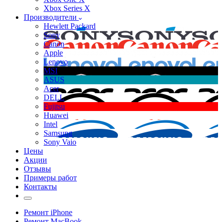
Xbox Series X
Производители
Hewlett Packard
Sony
Canon
Apple
Lenovo
MSI
ASUS
Acer
DELL
Fujitsu
Huawei
Intel
Samsung
Sony Vaio
Цены
Акции
Отзывы
Примеры работ
Контакты
Ремонт iPhone
Ремонт MacBook