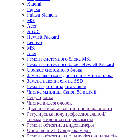
Xiaomi
Fujitsu
Fujitsu Siemens
MSI
Acer
ASUS
Hewlett Packard
Lenovo
MSI
Acer
Ремонт системного блока MSI
Ремонт системного блока Hewlett Packard
Upgrade системного блока
Замена жесткого диска системного блока
Замена накопителя на SSD
Ремонт фотоаппарата Canon
Чистка матрицы Canon 5d mark ii
Регулировка
Чистка видеоголовок
Диагностика заявленной неисправности
Регулировка полупрофессиональной/
трёхмартирочной видеокамеры
Ремонт объектива видеокамеры
Обновление ПО видеокамеры
Ремонт объектива полупрофессиональной/