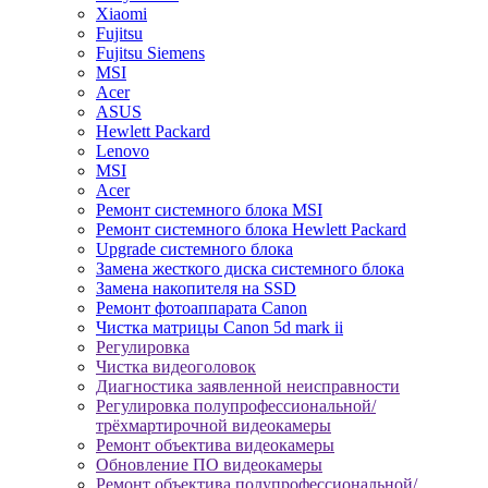
Xiaomi
Fujitsu
Fujitsu Siemens
MSI
Acer
ASUS
Hewlett Packard
Lenovo
MSI
Acer
Ремонт системного блока MSI
Ремонт системного блока Hewlett Packard
Upgrade системного блока
Замена жесткого диска системного блока
Замена накопителя на SSD
Ремонт фотоаппарата Canon
Чистка матрицы Canon 5d mark ii
Регулировка
Чистка видеоголовок
Диагностика заявленной неисправности
Регулировка полупрофессиональной/
трёхмартирочной видеокамеры
Ремонт объектива видеокамеры
Обновление ПО видеокамеры
Ремонт объектива полупрофессиональной/