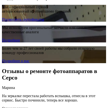
Мы – официальный сервис,
авторизованный крупнейшими брендами
Посмотреть сертификаты
Мы используем оригинальные запчасти или самые
качественные аналоги
Подробнее
Более чем за 27 лет своей работы мы собрали отличную
команду профессионалов
Подробнее о нас
Отзывы о ремонте фотоаппаратов в
Серсо
Марина
На зеркалке перестала работать вспышка, отнесла в этот
сервис. Быстро починили, теперь все хорошо.