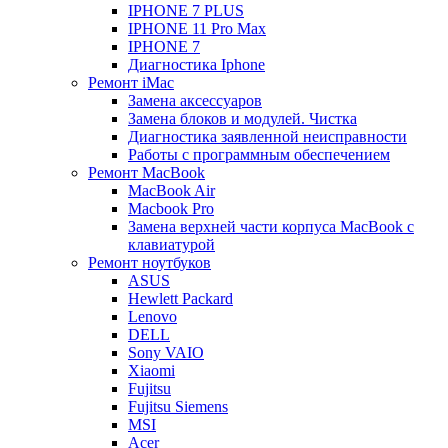
IPHONE 7 PLUS
IPHONE 11 Pro Max
IPHONE 7
Диагностика Iphone
Ремонт iMac
Замена аксессуаров
Замена блоков и модулей. Чистка
Диагностика заявленной неисправности
Работы с программным обеспечением
Ремонт MacBook
MacBook Air
Macbook Pro
Замена верхней части корпуса MacBook с
клавиатурой
Ремонт ноутбуков
ASUS
Hewlett Packard
Lenovo
DELL
Sony VAIO
Xiaomi
Fujitsu
Fujitsu Siemens
MSI
Acer