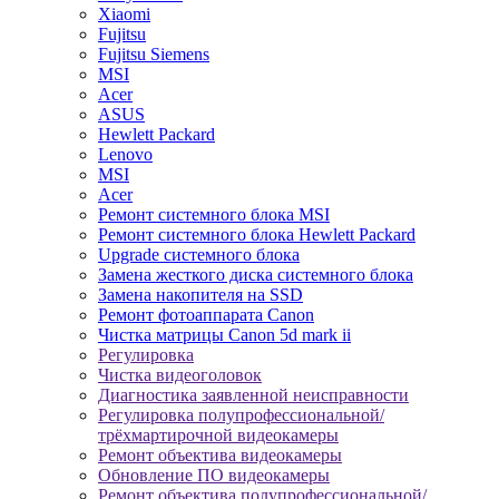
Xiaomi
Fujitsu
Fujitsu Siemens
MSI
Acer
ASUS
Hewlett Packard
Lenovo
MSI
Acer
Ремонт системного блока MSI
Ремонт системного блока Hewlett Packard
Upgrade системного блока
Замена жесткого диска системного блока
Замена накопителя на SSD
Ремонт фотоаппарата Canon
Чистка матрицы Canon 5d mark ii
Регулировка
Чистка видеоголовок
Диагностика заявленной неисправности
Регулировка полупрофессиональной/
трёхмартирочной видеокамеры
Ремонт объектива видеокамеры
Обновление ПО видеокамеры
Ремонт объектива полупрофессиональной/