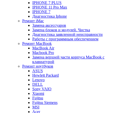
IPHONE 7 PLUS
IPHONE 11 Pro Max
IPHONE 7
Диагностика Iphone
Ремонт iMac
Замена аксессуаров
Замена блоков и модулей. Чистка
Диагностика заявленной неисправности
Работы с программным обеспечением
Ремонт MacBook
MacBook Air
Macbook Pro
Замена верхней части корпуса MacBook с
клавиатурой
Ремонт ноутбуков
ASUS
Hewlett Packard
Lenovo
DELL
Sony VAIO
Xiaomi
Fujitsu
Fujitsu Siemens
MSI
Acer