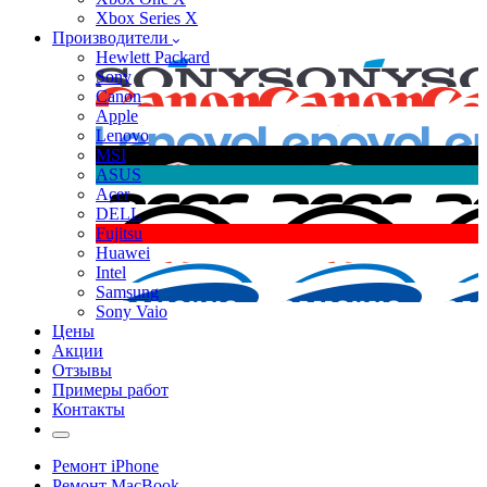
Xbox Series X
Производители
Hewlett Packard
Sony
Canon
Apple
Lenovo
MSI
ASUS
Acer
DELL
Fujitsu
Huawei
Intel
Samsung
Sony Vaio
Цены
Акции
Отзывы
Примеры работ
Контакты
Ремонт iPhone
Ремонт MacBook