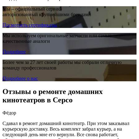
Мы – официальный сервис,
авторизованный крупнейшими брендами
Посмотреть сертификаты
Мы используем оригинальные запчасти или самые
качественные аналоги
Подробнее
Более чем за 27 лет своей работы мы собрали отличную
команду профессионалов
Подробнее о нас
Отзывы о ремонте домашних
кинотеатров в Серсо
Фёдор
Сдавал в ремонт домашний кинотеатр. При этом заказывал
курьерскую доставку. Весь комплект забрал курьер, а на
следующий день мне его вернули. Все снова работает,