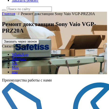
Заказать ремонт
Главная
/
Ремонт докстанции Sony Vaio VGP-PRZ20A
Ремонт докстанции Sony Vaio VGP-
PRZ20A
Заказать через звонок
Связаться через
WhatsApp
Telegram
VK
Max
imo
Преимущества работы с нами