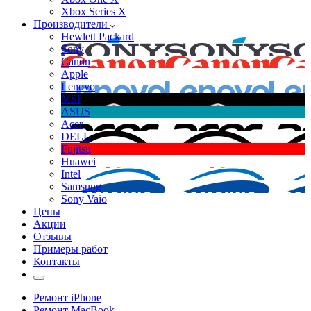
Xbox Series X
Производители
Hewlett Packard
Sony
Canon
Apple
Lenovo
MSI
ASUS
Acer
DELL
Fujitsu
Huawei
Intel
Samsung
Sony Vaio
Цены
Акции
Отзывы
Примеры работ
Контакты
Ремонт iPhone
Ремонт MacBook