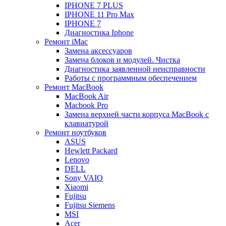
IPHONE 7 PLUS
IPHONE 11 Pro Max
IPHONE 7
Диагностика Iphone
Ремонт iMac
Замена аксессуаров
Замена блоков и модулей. Чистка
Диагностика заявленной неисправности
Работы с программным обеспечением
Ремонт MacBook
MacBook Air
Macbook Pro
Замена верхней части корпуса MacBook с
клавиатурой
Ремонт ноутбуков
ASUS
Hewlett Packard
Lenovo
DELL
Sony VAIO
Xiaomi
Fujitsu
Fujitsu Siemens
MSI
Acer