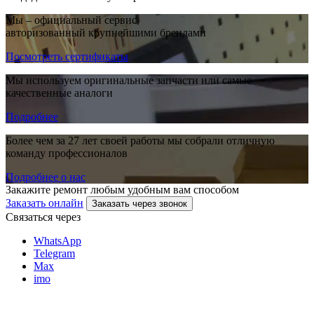
Мы – официальный сервис,
авторизованный крупнейшими брендами
Посмотреть сертификаты
Мы используем оригинальные запчасти или самые
качественные аналоги
Подробнее
Более чем за 27 лет своей работы мы собрали отличную
команду профессионалов
Подробнее о нас
Закажите ремонт любым удобным вам способом
Заказать онлайн
Заказать через звонок
Связаться через
WhatsApp
Telegram
Max
imo