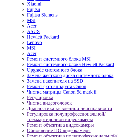
Xiaomi
Fujitsu
Fujitsu Siemens
MSI
Acer
ASUS
Hewlett Packard
Lenovo
MSI
Acer
Ремонт системного блока MSI
Ремонт системного блока Hewlett Packard
Upgrade системного блока
Замена жесткого диска системного блока
Замена накопителя на SSD
Ремонт фотоаппарата Canon
Чистка матрицы Canon 5d mark ii
Регулировка
Чистка видеоголовок
Диагностика заявленной неисправности
Регулировка полупрофессиональной/
трёхмартирочной видеокамеры
Ремонт объектива видеокамеры
Обновление ПО видеокамеры
Ремонт объектива полупрофессиональной/