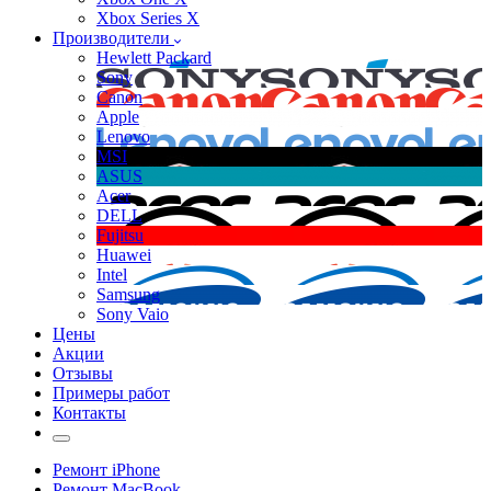
Xbox Series X
Производители
Hewlett Packard
Sony
Canon
Apple
Lenovo
MSI
ASUS
Acer
DELL
Fujitsu
Huawei
Intel
Samsung
Sony Vaio
Цены
Акции
Отзывы
Примеры работ
Контакты
Ремонт iPhone
Ремонт MacBook