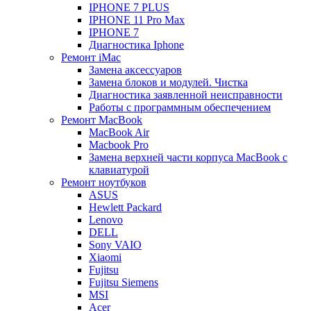
IPHONE 7 PLUS
IPHONE 11 Pro Max
IPHONE 7
Диагностика Iphone
Ремонт iMac
Замена аксессуаров
Замена блоков и модулей. Чистка
Диагностика заявленной неисправности
Работы с программным обеспечением
Ремонт MacBook
MacBook Air
Macbook Pro
Замена верхней части корпуса MacBook с
клавиатурой
Ремонт ноутбуков
ASUS
Hewlett Packard
Lenovo
DELL
Sony VAIO
Xiaomi
Fujitsu
Fujitsu Siemens
MSI
Acer