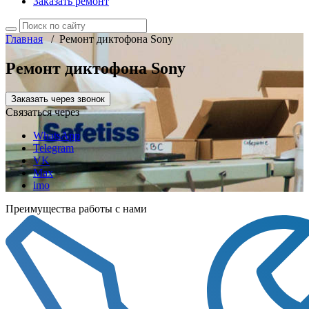
Заказать ремонт
Главная
/
Ремонт диктофона Sony
Ремонт диктофона Sony
Заказать через звонок
Связаться через
WhatsApp
Telegram
VK
Max
imo
Преимущества работы с нами