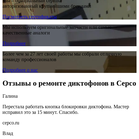
Мы – официальный сервис,
авторизованный крупнейшими брендами
Посмотреть сертификаты
Мы используем оригинальные запчасти или самые
качественные аналоги
Подробнее
Более чем за 27 лет своей работы мы собрали отличную
команду профессионалов
Подробнее о нас
Отзывы о ремонте диктофонов в Серсо
Галина
Перестала работать кнопка блокировки диктофона. Мастер
исправил это за 15 минут. Спасибо.
cepco.ru
Влад