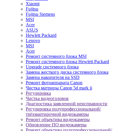
Xiaomi
Fujitsu
Fujitsu Siemens
MSI
Acer
ASUS
Hewlett Packard
Lenovo
MSI
Acer
Ремонт системного блока MSI
Ремонт системного блока Hewlett Packard
Upgrade системного блока
Замена жесткого диска системного блока
Замена накопителя на SSD
Ремонт фотоаппарата Canon
Чистка матрицы Canon 5d mark ii
Регулировка
Чистка видеоголовок
Диагностика заявленной неисправности
Регулировка полупрофессиональной/
трёхмартирочной видеокамеры
Ремонт объектива видеокамеры
Обновление ПО видеокамеры
Ремонт объектива полупрофессиональной/