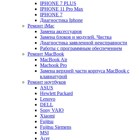
IPHONE 7 PLUS
IPHONE 11 Pro Max
IPHONE 7
Диагностика Iphone
Ремонт iMac
Замена аксессуаров
Замена блоков и модулей. Чистка
Диагностика заявленной неисправности
Работы с программным обеспечением
Ремонт MacBook
MacBook Air
Macbook Pro
Замена верхней части корпуса MacBook с
клавиатурой
Ремонт ноутбуков
ASUS
Hewlett Packard
Lenovo
DELL
Sony VAIO
Xiaomi
Fujitsu
Fujitsu Siemens
MSI
Acer