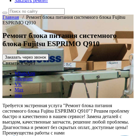
Заказать ремонт
Главная
/
Ремонт блока питания системного блока Fujitsu
ESPRIMO Q910
Ремонт блока питания системного
блока Fujitsu ESPRIMO Q910
Заказать через звонок
Связаться через
WhatsApp
Telegram
VK
Max
imo
Требуется экстренная услуга "Ремонт блока питания
системного блока Fujitsu ESPRIMO Q910"? Решим проблему
быстро и качественно в нашем сервисе! Замена деталей с
выездом, качественные запчасти, решение любой проблемы.
Диагностика и ремонт без скрытых оплат, доступные цены!
Преимущества работы с нами