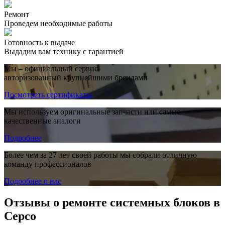
Ремонт
Проведем необходимые работы
Готовность к выдаче
Выдадим вам технику с гарантией
Мы – официальный сервис,
авторизованный крупнейшими брендами
Посмотреть сертификаты
Мы используем оригинальные запчасти или самые
качественные аналоги
Подробнее
Более чем за 27 лет своей работы мы собрали отличную
команду профессионалов
Подробнее о нас
Отзывы о ремонте системных блоков в
Серсо