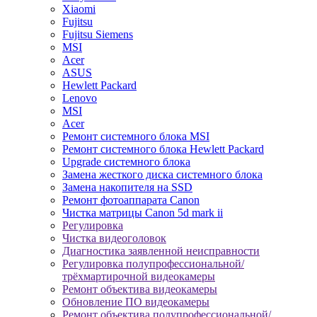
Xiaomi
Fujitsu
Fujitsu Siemens
MSI
Acer
ASUS
Hewlett Packard
Lenovo
MSI
Acer
Ремонт системного блока MSI
Ремонт системного блока Hewlett Packard
Upgrade системного блока
Замена жесткого диска системного блока
Замена накопителя на SSD
Ремонт фотоаппарата Canon
Чистка матрицы Canon 5d mark ii
Регулировка
Чистка видеоголовок
Диагностика заявленной неисправности
Регулировка полупрофессиональной/
трёхмартирочной видеокамеры
Ремонт объектива видеокамеры
Обновление ПО видеокамеры
Ремонт объектива полупрофессиональной/