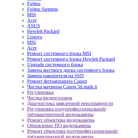
Fujitsu
Fujitsu Siemens
MSI
Acer
ASUS
Hewlett Packard
Lenovo
MSI
Acer
Ремонт системного блока MSI
Ремонт системного блока Hewlett Packard
Upgrade системного блока
Замена жесткого диска системного блока
Замена накопителя на SSD
Ремонт фотоаппарата Canon
Чистка матрицы Canon 5d mark ii
Регулировка
Чистка видеоголовок
Диагностика заявленной неисправности
Регулировка полупрофессиональной/
трёхмартирочной видеокамеры
Ремонт объектива видеокамеры
Обновление ПО видеокамеры
Ремонт объектива полупрофессиональной/
трёхмартирочной видеокамеры