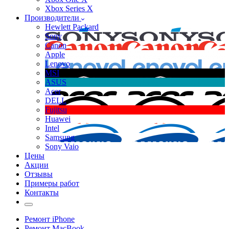
Xbox Series X
Производители
Hewlett Packard
Sony
Canon
Apple
Lenovo
MSI
ASUS
Acer
DELL
Fujitsu
Huawei
Intel
Samsung
Sony Vaio
Цены
Акции
Отзывы
Примеры работ
Контакты
Ремонт iPhone
Ремонт MacBook