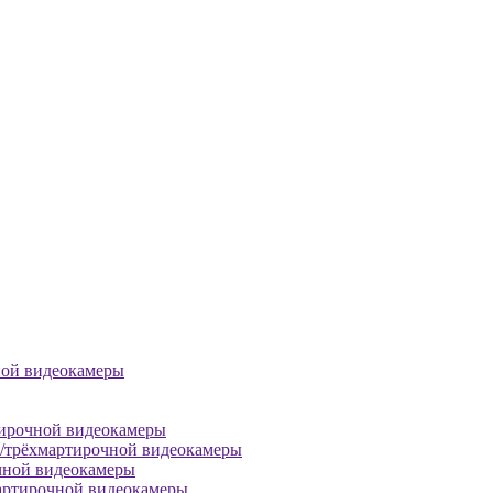
ной видеокамеры
тирочной видеокамеры
й/трёхмартирочной видеокамеры
чной видеокамеры
артирочной видеокамеры