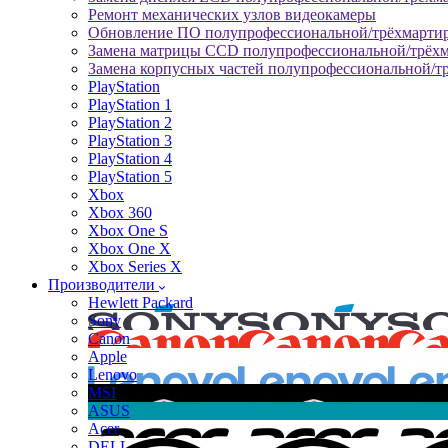
Ремонт механических узлов видеокамеры
Обновление ПО полупрофессиональной/трёхмарти
Замена матрицы CCD полупрофессиональной/трёх
Замена корпусных частей полупрофессиональной/т
PlayStation
PlayStation 1
PlayStation 2
PlayStation 3
PlayStation 4
PlayStation 5
Xbox
Xbox 360
Xbox One S
Xbox One X
Xbox Series X
Производители
Hewlett Packard
Sony
Canon
Apple
Lenovo
MSI
ASUS
Acer
DELL