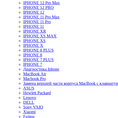
IPHONE 12 Pro Max
IPHONE 12 PRO
IPHONE 12
IPHONE 11 Pro Max
IPHONE 11 Pro
IPHONE 11
IPHONE XR
IPHONE XS MAX
IPHONE XS
IPHONE X
IPHONE 8 PLUS
IPHONE 8
IPHONE 7 PLUS
IPHONE 7
Диагностика Iphone
MacBook Air
Macbook Pro
Замена верхней части корпуса MacBook с клавиату
ASUS
Hewlett Packard
Lenovo
DELL
Sony VAIO
Xiaomi
Fujitsu