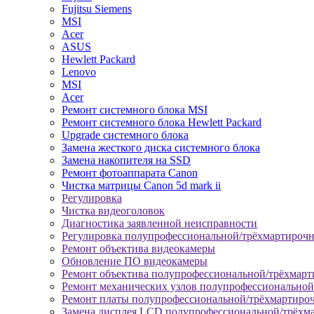
Fujitsu Siemens
MSI
Acer
ASUS
Hewlett Packard
Lenovo
MSI
Acer
Ремонт системного блока MSI
Ремонт системного блока Hewlett Packard
Upgrade системного блока
Замена жесткого диска системного блока
Замена накопителя на SSD
Ремонт фотоаппарата Canon
Чистка матрицы Canon 5d mark ii
Регулировка
Чистка видеоголовок
Диагностика заявленной неисправности
Регулировка полупрофессиональной/трёхмартироч
Ремонт объектива видеокамеры
Обновление ПО видеокамеры
Ремонт объектива полупрофессиональной/трёхмар
Ремонт механических узлов полупрофессионально
Ремонт платы полупрофессиональной/трёхмартиро
Замена дисплея LCD полупрофессиональной/трёхм