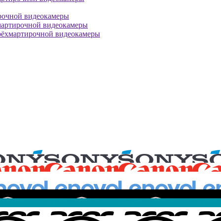
рочной видеокамеры
мартирочной видеокамеры
рёхмартирочной видеокамеры