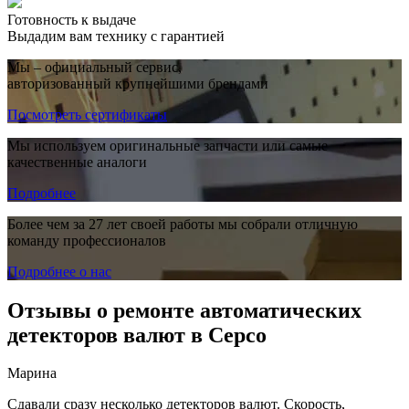
Готовность к выдаче
Выдадим вам технику с гарантией
Мы – официальный сервис,
авторизованный крупнейшими брендами
Посмотреть сертификаты
Мы используем оригинальные запчасти или самые
качественные аналоги
Подробнее
Более чем за 27 лет своей работы мы собрали отличную
команду профессионалов
Подробнее о нас
Отзывы о ремонте автоматических
детекторов валют в Серсо
Марина
Сдавали сразу несколько детекторов валют. Скорость,