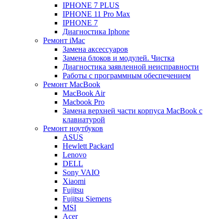
IPHONE 7 PLUS
IPHONE 11 Pro Max
IPHONE 7
Диагностика Iphone
Ремонт iMac
Замена аксессуаров
Замена блоков и модулей. Чистка
Диагностика заявленной неисправности
Работы с программным обеспечением
Ремонт MacBook
MacBook Air
Macbook Pro
Замена верхней части корпуса MacBook с
клавиатурой
Ремонт ноутбуков
ASUS
Hewlett Packard
Lenovo
DELL
Sony VAIO
Xiaomi
Fujitsu
Fujitsu Siemens
MSI
Acer