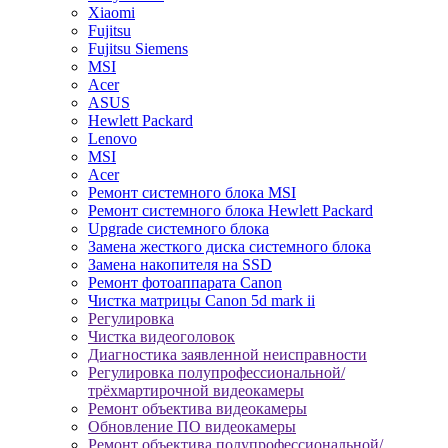
Xiaomi
Fujitsu
Fujitsu Siemens
MSI
Acer
ASUS
Hewlett Packard
Lenovo
MSI
Acer
Ремонт системного блока MSI
Ремонт системного блока Hewlett Packard
Upgrade системного блока
Замена жесткого диска системного блока
Замена накопителя на SSD
Ремонт фотоаппарата Canon
Чистка матрицы Canon 5d mark ii
Регулировка
Чистка видеоголовок
Диагностика заявленной неисправности
Регулировка полупрофессиональной/
трёхмартирочной видеокамеры
Ремонт объектива видеокамеры
Обновление ПО видеокамеры
Ремонт объектива полупрофессиональной/