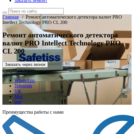
Заказать ремонт
Главная
/
Ремонт автоматического детектора валют PRO
Intellect Technology PRO CL 200
Ремонт автоматического детектора
валют PRO Intellect Technology PRO
CL 200
Заказать через звонок
Связаться через
WhatsApp
Telegram
VK
Max
imo
Преимущества работы с нами