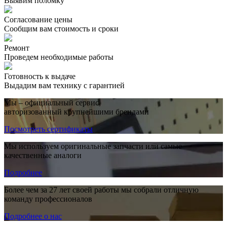
Выявим поломку
Согласование цены
Сообщим вам стоимость и сроки
Ремонт
Проведем необходимые работы
Готовность к выдаче
Выдадим вам технику с гарантией
Мы – официальный сервис,
авторизованный крупнейшими брендами
Посмотреть сертификаты
Мы используем оригинальные запчасти или самые
качественные аналоги
Подробнее
Более чем за 27 лет своей работы мы собрали отличную
команду профессионалов
Подробнее о нас