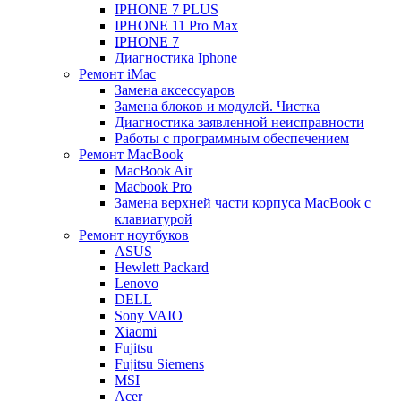
IPHONE 7 PLUS
IPHONE 11 Pro Max
IPHONE 7
Диагностика Iphone
Ремонт iMac
Замена аксессуаров
Замена блоков и модулей. Чистка
Диагностика заявленной неисправности
Работы с программным обеспечением
Ремонт MacBook
MacBook Air
Macbook Pro
Замена верхней части корпуса MacBook с
клавиатурой
Ремонт ноутбуков
ASUS
Hewlett Packard
Lenovo
DELL
Sony VAIO
Xiaomi
Fujitsu
Fujitsu Siemens
MSI
Acer