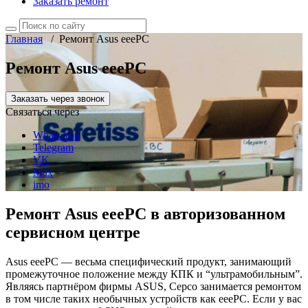
Заказать ремонт
Главная
/
Ремонт Asus eeePC
Ремонт Asus eeePC
Заказать через звонок
Связаться через
WhatsApp
Telegram
VK
Max
imo
Ремонт Asus eeePC в авторизованном
сервисном центре
Asus eeePC — весьма специфический продукт, занимающий
промежуточное положение между КПК и “ультрамобильным”.
Являясь партнёром фирмы ASUS, Серсо занимается ремонтом
в том числе таких необычных устройств как eeePC. Если у вас