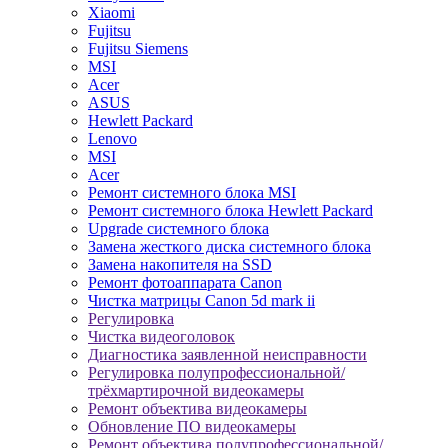
Xiaomi
Fujitsu
Fujitsu Siemens
MSI
Acer
ASUS
Hewlett Packard
Lenovo
MSI
Acer
Ремонт системного блока MSI
Ремонт системного блока Hewlett Packard
Upgrade системного блока
Замена жесткого диска системного блока
Замена накопителя на SSD
Ремонт фотоаппарата Canon
Чистка матрицы Canon 5d mark ii
Регулировка
Чистка видеоголовок
Диагностика заявленной неисправности
Регулировка полупрофессиональной/
трёхмартирочной видеокамеры
Ремонт объектива видеокамеры
Обновление ПО видеокамеры
Ремонт объектива полупрофессиональной/