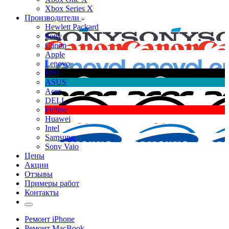
Xbox Series X
Производители
Hewlett Packard
Sony
Canon
Apple
Lenovo
MSI
ASUS
Acer
DELL
Fujitsu
Huawei
Intel
Samsung
Sony Vaio
Цены
Акции
Отзывы
Примеры работ
Контакты
Ремонт iPhone
Ремонт MacBook