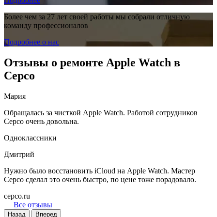
Подробнее
Более чем за 27 лет своей работы мы собрали отличную
команду профессионалов
Подробнее о нас
Отзывы о ремонте Apple Watch в
Серсо
Мария
Обращалась за чисткой Apple Watch. Работой сотрудников
Серсо очень довольна.
Одноклассники
Дмитрий
Нужно было восстановить iCloud на Apple Watch. Мастер
Серсо сделал это очень быстро, по цене тоже порадовало.
cepco.ru
Все отзывы
Назад
Вперед