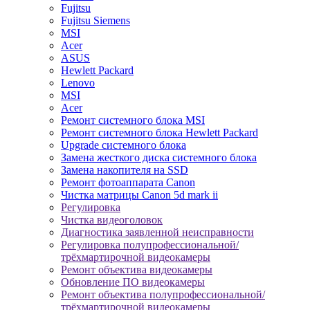
Fujitsu
Fujitsu Siemens
MSI
Acer
ASUS
Hewlett Packard
Lenovo
MSI
Acer
Ремонт системного блока MSI
Ремонт системного блока Hewlett Packard
Upgrade системного блока
Замена жесткого диска системного блока
Замена накопителя на SSD
Ремонт фотоаппарата Canon
Чистка матрицы Canon 5d mark ii
Регулировка
Чистка видеоголовок
Диагностика заявленной неисправности
Регулировка полупрофессиональной/
трёхмартирочной видеокамеры
Ремонт объектива видеокамеры
Обновление ПО видеокамеры
Ремонт объектива полупрофессиональной/
трёхмартирочной видеокамеры