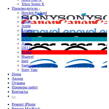
Xbox Series X
Производители
Hewlett Packard
Sony
Canon
Apple
Lenovo
MSI
ASUS
Acer
DELL
Fujitsu
Huawei
Intel
Samsung
Sony Vaio
Цены
Акции
Отзывы
Примеры работ
Контакты
Ремонт iPhone
Ремонт MacBook