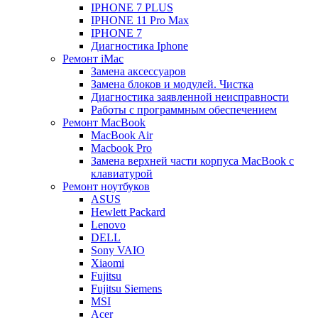
IPHONE 7 PLUS
IPHONE 11 Pro Max
IPHONE 7
Диагностика Iphone
Ремонт iMac
Замена аксессуаров
Замена блоков и модулей. Чистка
Диагностика заявленной неисправности
Работы с программным обеспечением
Ремонт MacBook
MacBook Air
Macbook Pro
Замена верхней части корпуса MacBook с
клавиатурой
Ремонт ноутбуков
ASUS
Hewlett Packard
Lenovo
DELL
Sony VAIO
Xiaomi
Fujitsu
Fujitsu Siemens
MSI
Acer