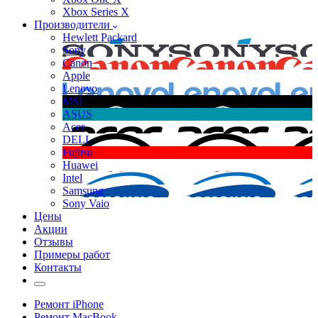
Xbox Series X
Производители
Hewlett Packard
Sony
Canon
Apple
Lenovo
MSI
ASUS
Acer
DELL
Fujitsu
Huawei
Intel
Samsung
Sony Vaio
Цены
Акции
Отзывы
Примеры работ
Контакты
Ремонт iPhone
Ремонт MacBook