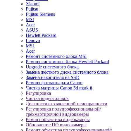
Xiaomi
Fujitsu
Fujitsu Siemens
MSI
Acer
ASUS
Hewlett Packard
Lenovo
MSI
Acer
Ремонт системного блока MSI
Ремонт системного блока Hewlett Packard
Upgrade системного блока
Замена жесткого диска системного блока
Замена накопителя на SSD
Ремонт фотоаппарата Canon
Чистка матрицы Canon 5d mark ii
Регулировка
Чистка видеоголовок
Диагностика заявленной неисправности
Регулировка полупрофессиональной/
трёхмартирочной видеокамеры
Ремонт объектива видеокамеры
Обновление ПО видеокамеры
Ремонт объектива полупрофессиональной/