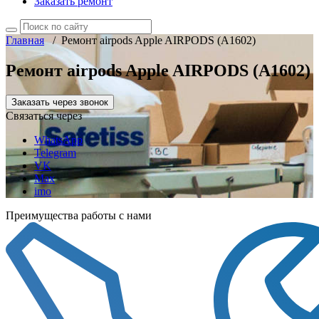
Заказать ремонт
Главная
/
Ремонт airpods Apple AIRPODS (A1602)
Ремонт airpods Apple AIRPODS (A1602)
Заказать через звонок
Связаться через
WhatsApp
Telegram
VK
Max
imo
Преимущества работы с нами