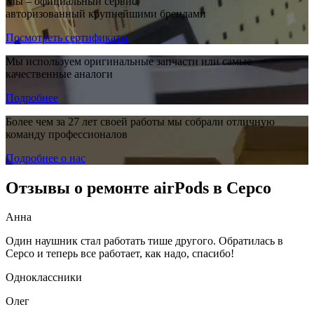
Мы – официальный сервис,
авторизованный крупнейшими брендами
Посмотреть сертификаты
Мы используем оригинальные запчасти или самые
качественные аналоги
Подробнее
Более чем за 27 лет своей работы мы собрали отличную
команду профессионалов
Подробнее о нас
Отзывы о ремонте airPods в Серсо
Анна
Один наушник стал работать тише другого. Обратилась в
Серсо и теперь все работает, как надо, спасибо!
Одноклассники
Олег