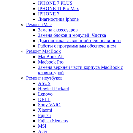
IPHONE 7 PLUS
IPHONE 11 Pro Max
IPHONE 7
Диагностика Iphone
Ремонт iMac
Замена аксессуаров
Замена блоков и модулей. Чистка
Диагностика заявленной неисправности
Работы с программным обеспечением
Ремонт MacBook
MacBook Air
Macbook Pro
Замена верхней части корпуса MacBook с
клавиатурой
Ремонт ноутбуков
ASUS
Hewlett Packard
Lenovo
DELL
Sony VAIO
Xiaomi
Fujitsu
Fujitsu Siemens
MSI
Acer