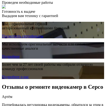
Проведем необходимые работы
Готовность к выдаче
Выдадим вам технику с гарантией
Мы – официальный сервис,
авторизованный крупнейшими брендами
Посмотреть сертификаты
Мы используем оригинальные запчасти или самые
качественные аналоги
Подробнее
Более чем за 27 лет своей работы мы собрали отличную
команду профессионалов
Подробнее о нас
Отзывы о ремонте видеокамер в Серсо
Артём
Потребовалась регулировка видеокамеры, обратился за этим в