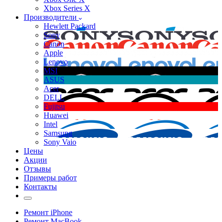
Xbox Series X
Производители
Hewlett Packard
Sony
Canon
Apple
Lenovo
MSI
ASUS
Acer
DELL
Fujitsu
Huawei
Intel
Samsung
Sony Vaio
Цены
Акции
Отзывы
Примеры работ
Контакты
Ремонт iPhone
Ремонт MacBook