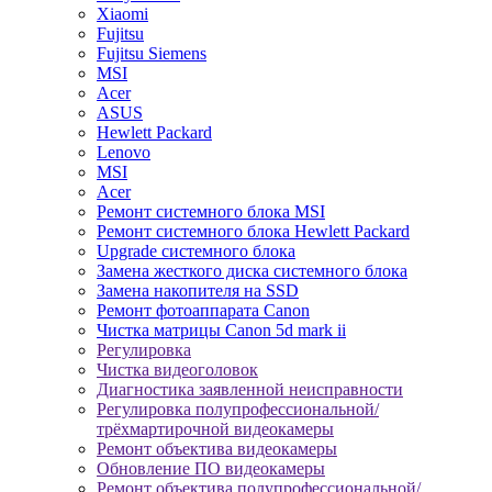
Xiaomi
Fujitsu
Fujitsu Siemens
MSI
Acer
ASUS
Hewlett Packard
Lenovo
MSI
Acer
Ремонт системного блока MSI
Ремонт системного блока Hewlett Packard
Upgrade системного блока
Замена жесткого диска системного блока
Замена накопителя на SSD
Ремонт фотоаппарата Canon
Чистка матрицы Canon 5d mark ii
Регулировка
Чистка видеоголовок
Диагностика заявленной неисправности
Регулировка полупрофессиональной/
трёхмартирочной видеокамеры
Ремонт объектива видеокамеры
Обновление ПО видеокамеры
Ремонт объектива полупрофессиональной/