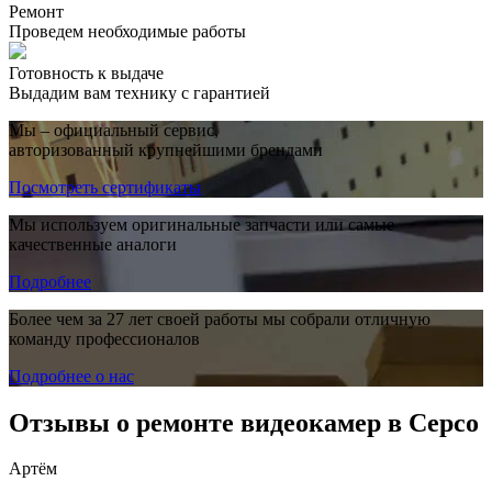
Ремонт
Проведем необходимые работы
Готовность к выдаче
Выдадим вам технику с гарантией
Мы – официальный сервис,
авторизованный крупнейшими брендами
Посмотреть сертификаты
Мы используем оригинальные запчасти или самые
качественные аналоги
Подробнее
Более чем за 27 лет своей работы мы собрали отличную
команду профессионалов
Подробнее о нас
Отзывы о ремонте видеокамер в Серсо
Артём