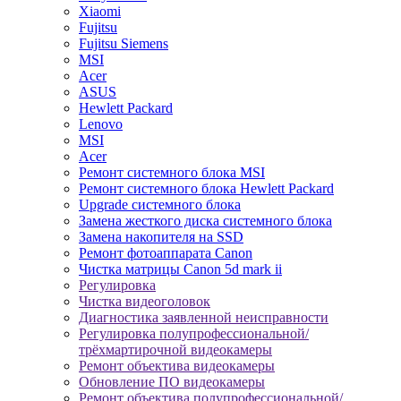
Xiaomi
Fujitsu
Fujitsu Siemens
MSI
Acer
ASUS
Hewlett Packard
Lenovo
MSI
Acer
Ремонт системного блока MSI
Ремонт системного блока Hewlett Packard
Upgrade системного блока
Замена жесткого диска системного блока
Замена накопителя на SSD
Ремонт фотоаппарата Canon
Чистка матрицы Canon 5d mark ii
Регулировка
Чистка видеоголовок
Диагностика заявленной неисправности
Регулировка полупрофессиональной/
трёхмартирочной видеокамеры
Ремонт объектива видеокамеры
Обновление ПО видеокамеры
Ремонт объектива полупрофессиональной/