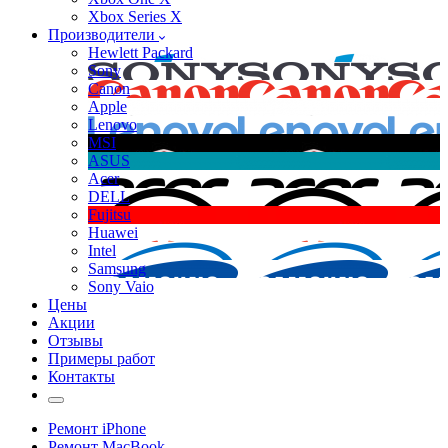
Xbox Series X
Производители
Hewlett Packard
Sony
Canon
Apple
Lenovo
MSI
ASUS
Acer
DELL
Fujitsu
Huawei
Intel
Samsung
Sony Vaio
Цены
Акции
Отзывы
Примеры работ
Контакты
Ремонт iPhone
Ремонт MacBook