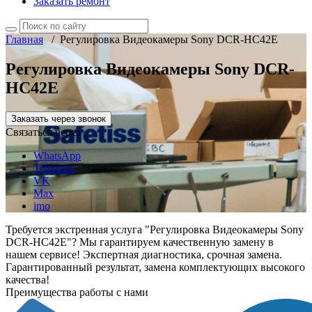
Заказать ремонт
Главная
/
Регулировка Видеокамеры Sony DCR-HC42E
Регулировка Видеокамеры Sony DCR-
HC42E
Заказать через звонок
Связаться через
WhatsApp
Telegram
VK
Max
imo
Требуется экстренная услуга "Регулировка Видеокамеры Sony
DCR-HC42E"? Мы гарантируем качественную замену в
нашем сервисе! Экспертная диагностика, срочная замена.
Гарантированный результат, замена комплектующих высокого
качества!
Преимущества работы с нами