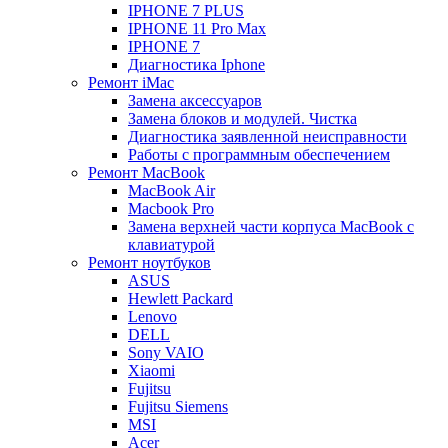
IPHONE 7 PLUS
IPHONE 11 Pro Max
IPHONE 7
Диагностика Iphone
Ремонт iMac
Замена аксессуаров
Замена блоков и модулей. Чистка
Диагностика заявленной неисправности
Работы с программным обеспечением
Ремонт MacBook
MacBook Air
Macbook Pro
Замена верхней части корпуса MacBook с
клавиатурой
Ремонт ноутбуков
ASUS
Hewlett Packard
Lenovo
DELL
Sony VAIO
Xiaomi
Fujitsu
Fujitsu Siemens
MSI
Acer