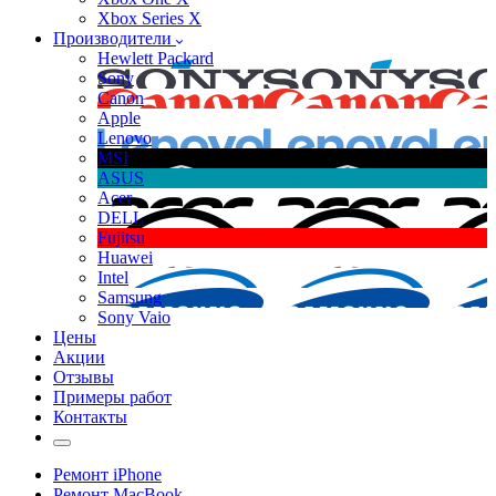
Xbox Series X
Производители
Hewlett Packard
Sony
Canon
Apple
Lenovo
MSI
ASUS
Acer
DELL
Fujitsu
Huawei
Intel
Samsung
Sony Vaio
Цены
Акции
Отзывы
Примеры работ
Контакты
Ремонт iPhone
Ремонт MacBook