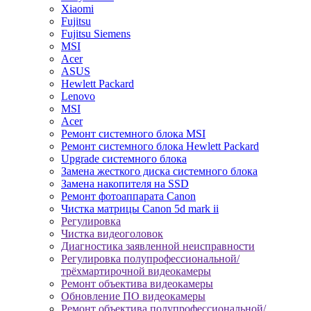
Xiaomi
Fujitsu
Fujitsu Siemens
MSI
Acer
ASUS
Hewlett Packard
Lenovo
MSI
Acer
Ремонт системного блока MSI
Ремонт системного блока Hewlett Packard
Upgrade системного блока
Замена жесткого диска системного блока
Замена накопителя на SSD
Ремонт фотоаппарата Canon
Чистка матрицы Canon 5d mark ii
Регулировка
Чистка видеоголовок
Диагностика заявленной неисправности
Регулировка полупрофессиональной/
трёхмартирочной видеокамеры
Ремонт объектива видеокамеры
Обновление ПО видеокамеры
Ремонт объектива полупрофессиональной/