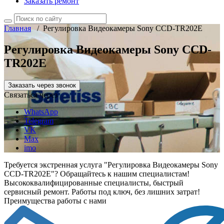
Заказать ремонт
Главная
/
Регулировка Видеокамеры Sony CCD-TR202E
Регулировка Видеокамеры Sony CCD-
TR202E
Заказать через звонок
Связаться через
WhatsApp
Telegram
VK
Max
imo
Требуется экстренная услуга "Регулировка Видеокамеры Sony
CCD-TR202E"? Обращайтесь к нашим специалистам!
Высококвалифицированные специалисты, быстрый
сервисный ремонт. Работы под ключ, без лишних затрат!
Преимущества работы с нами