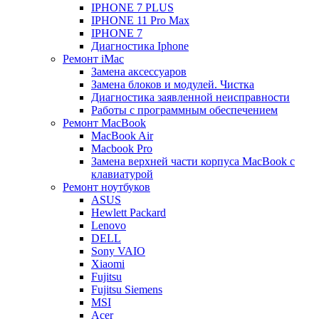
IPHONE 7 PLUS
IPHONE 11 Pro Max
IPHONE 7
Диагностика Iphone
Ремонт iMac
Замена аксессуаров
Замена блоков и модулей. Чистка
Диагностика заявленной неисправности
Работы с программным обеспечением
Ремонт MacBook
MacBook Air
Macbook Pro
Замена верхней части корпуса MacBook с
клавиатурой
Ремонт ноутбуков
ASUS
Hewlett Packard
Lenovo
DELL
Sony VAIO
Xiaomi
Fujitsu
Fujitsu Siemens
MSI
Acer