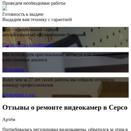
Проведем необходимые работы
Готовность к выдаче
Выдадим вам технику с гарантией
Мы – официальный сервис,
авторизованный крупнейшими брендами
Посмотреть сертификаты
Мы используем оригинальные запчасти или самые
качественные аналоги
Подробнее
Более чем за 27 лет своей работы мы собрали отличную
команду профессионалов
Подробнее о нас
Отзывы о ремонте видеокамер в Серсо
Артём
Потребовалась регулировка видеокамеры, обратился за этим в