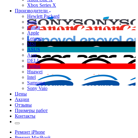
Xbox Series X
Производители
Hewlett Packard
Sony
Canon
Apple
Lenovo
MSI
ASUS
Acer
DELL
Fujitsu
Huawei
Intel
Samsung
Sony Vaio
Цены
Акции
Отзывы
Примеры работ
Контакты
Ремонт iPhone
Ремонт MacBook