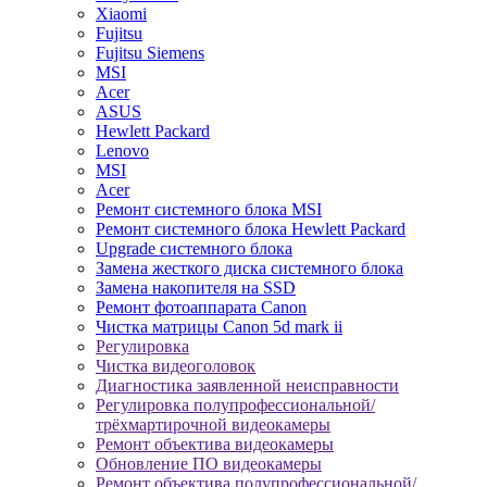
Xiaomi
Fujitsu
Fujitsu Siemens
MSI
Acer
ASUS
Hewlett Packard
Lenovo
MSI
Acer
Ремонт системного блока MSI
Ремонт системного блока Hewlett Packard
Upgrade системного блока
Замена жесткого диска системного блока
Замена накопителя на SSD
Ремонт фотоаппарата Canon
Чистка матрицы Canon 5d mark ii
Регулировка
Чистка видеоголовок
Диагностика заявленной неисправности
Регулировка полупрофессиональной/
трёхмартирочной видеокамеры
Ремонт объектива видеокамеры
Обновление ПО видеокамеры
Ремонт объектива полупрофессиональной/