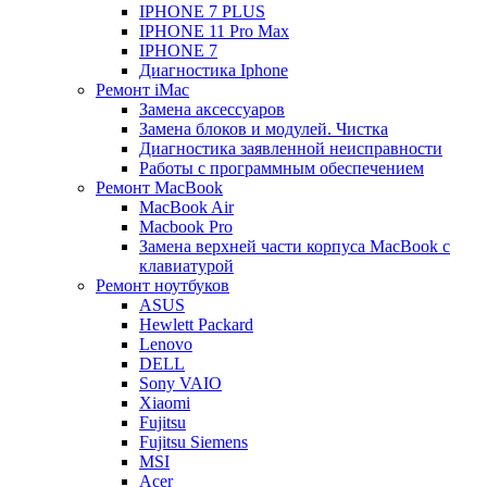
IPHONE 7 PLUS
IPHONE 11 Pro Max
IPHONE 7
Диагностика Iphone
Ремонт iMac
Замена аксессуаров
Замена блоков и модулей. Чистка
Диагностика заявленной неисправности
Работы с программным обеспечением
Ремонт MacBook
MacBook Air
Macbook Pro
Замена верхней части корпуса MacBook с
клавиатурой
Ремонт ноутбуков
ASUS
Hewlett Packard
Lenovo
DELL
Sony VAIO
Xiaomi
Fujitsu
Fujitsu Siemens
MSI
Acer