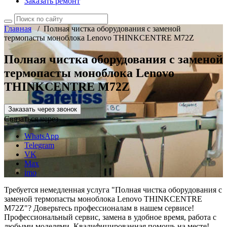
Заказать ремонт
Главная
/
Полная чистка оборудования с заменой
термопасты моноблока Lenovo THINKCENTRE M72Z
Полная чистка оборудования с заменой
термопасты моноблока Lenovo
THINKCENTRE M72Z
Заказать через звонок
Связаться через
WhatsApp
Telegram
VK
Max
imo
Требуется немедленная услуга "Полная чистка оборудования с
заменой термопасты моноблока Lenovo THINKCENTRE
M72Z"? Доверьтесь профессионалам в нашем сервисе!
Профессиональный сервис, замена в удобное время, работа с
любыми моделями. Квалифицированная помощь на месте!