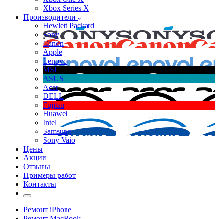
Xbox Series X
Производители
Hewlett Packard
Sony
Canon
Apple
Lenovo
MSI
ASUS
Acer
DELL
Fujitsu
Huawei
Intel
Samsung
Sony Vaio
Цены
Акции
Отзывы
Примеры работ
Контакты
Ремонт iPhone
Ремонт MacBook