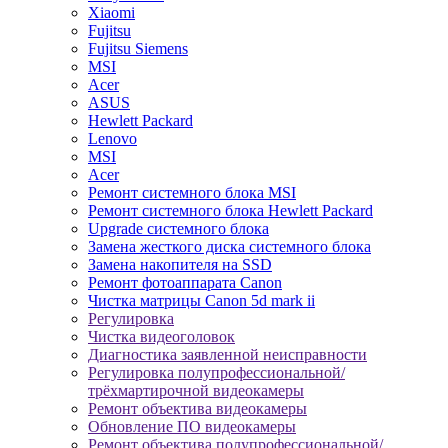
Xiaomi
Fujitsu
Fujitsu Siemens
MSI
Acer
ASUS
Hewlett Packard
Lenovo
MSI
Acer
Ремонт системного блока MSI
Ремонт системного блока Hewlett Packard
Upgrade системного блока
Замена жесткого диска системного блока
Замена накопителя на SSD
Ремонт фотоаппарата Canon
Чистка матрицы Canon 5d mark ii
Регулировка
Чистка видеоголовок
Диагностика заявленной неисправности
Регулировка полупрофессиональной/
трёхмартирочной видеокамеры
Ремонт объектива видеокамеры
Обновление ПО видеокамеры
Ремонт объектива полупрофессиональной/