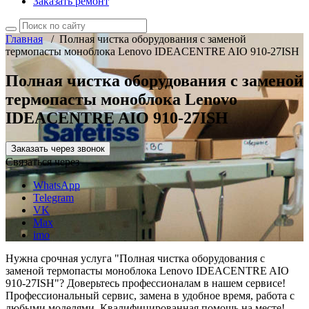
Заказать ремонт
Главная
/
Полная чистка оборудования с заменой
термопасты моноблока Lenovo IDEACENTRE AIO 910-27ISH
Полная чистка оборудования с заменой
термопасты моноблока Lenovo
IDEACENTRE AIO 910-27ISH
Заказать через звонок
Связаться через
WhatsApp
Telegram
VK
Max
imo
Нужна срочная услуга "Полная чистка оборудования с
заменой термопасты моноблока Lenovo IDEACENTRE AIO
910-27ISH"? Доверьтесь профессионалам в нашем сервисе!
Профессиональный сервис, замена в удобное время, работа с
любыми моделями. Квалифицированная помощь на месте!