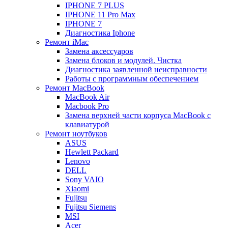
IPHONE 7 PLUS
IPHONE 11 Pro Max
IPHONE 7
Диагностика Iphone
Ремонт iMac
Замена аксессуаров
Замена блоков и модулей. Чистка
Диагностика заявленной неисправности
Работы с программным обеспечением
Ремонт MacBook
MacBook Air
Macbook Pro
Замена верхней части корпуса MacBook с
клавиатурой
Ремонт ноутбуков
ASUS
Hewlett Packard
Lenovo
DELL
Sony VAIO
Xiaomi
Fujitsu
Fujitsu Siemens
MSI
Acer