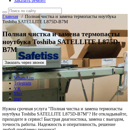
Заказать ремонт
Главная
/
Полная чистка и замена термопасты ноутбука
Toshiba SATELLITE L875D-B7M
Полная чистка и замена термопасты
ноутбука Toshiba SATELLITE L875D-
B7M
Заказать через звонок
Связаться через
WhatsApp
Telegram
VK
Max
imo
Нужна срочная услуга "Полная чистка и замена термопасты
ноутбука Toshiba SATELLITE L875D-B7M"? Не откладывайте,
приходите в сервис! Быстрая диагностика, замена с выездом,
точность работы. Надежность и оперативность, решение
любой проблемы техники!