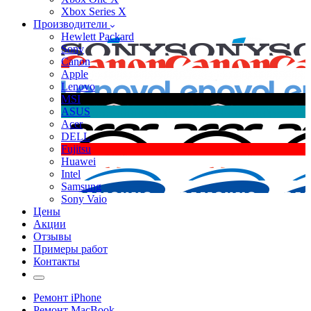
Xbox Series X
Производители
Hewlett Packard
Sony
Canon
Apple
Lenovo
MSI
ASUS
Acer
DELL
Fujitsu
Huawei
Intel
Samsung
Sony Vaio
Цены
Акции
Отзывы
Примеры работ
Контакты
Ремонт iPhone
Ремонт MacBook