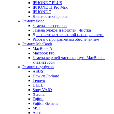
IPHONE 7 PLUS
IPHONE 11 Pro Max
IPHONE 7
Диагностика Iphone
Ремонт iMac
Замена аксессуаров
Замена блоков и модулей. Чистка
Диагностика заявленной неисправности
Работы с программным обеспечением
Ремонт MacBook
MacBook Air
Macbook Pro
Замена верхней части корпуса MacBook с
клавиатурой
Ремонт ноутбуков
ASUS
Hewlett Packard
Lenovo
DELL
Sony VAIO
Xiaomi
Fujitsu
Fujitsu Siemens
MSI
Acer