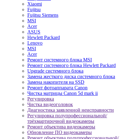
Xiaomi
Fujitsu
Fujitsu Siemens
MSI
Acer
ASUS
Hewlett Packard
Lenovo
MSI
Acer
Ремонт системного блока MSI
Ремонт системного блока Hewlett Packard
Upgrade системного блока
Замена жесткого диска системного блока
Замена накопителя на SSD
Ремонт фотоаппарата Canon
Чистка матрицы Canon 5d mark ii
Регулировка
Чистка видеоголовок
Диагностика заявленной неисправности
Регулировка полупрофессиональной/
трёхмартирочной видеокамеры
Ремонт объектива видеокамеры
Обновление ПО видеокамеры
Ремонт объектива полупрофессиональной/