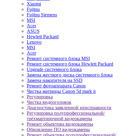
Xiaomi
Fujitsu
Fujitsu Siemens
MSI
Acer
ASUS
Hewlett Packard
Lenovo
MSI
Acer
Ремонт системного блока MSI
Ремонт системного блока Hewlett Packard
Upgrade системного блока
Замена жесткого диска системного блока
Замена накопителя на SSD
Ремонт фотоаппарата Canon
Чистка матрицы Canon 5d mark ii
Регулировка
Чистка видеоголовок
Диагностика заявленной неисправности
Регулировка полупрофессиональной/
трёхмартирочной видеокамеры
Ремонт объектива видеокамеры
Обновление ПО видеокамеры
Ремонт объектива полупрофессиональной/