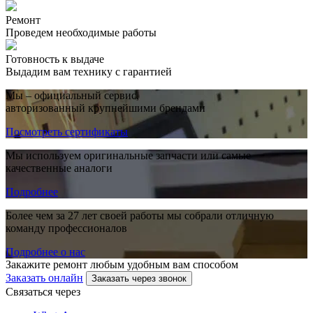
Ремонт
Проведем необходимые работы
Готовность к выдаче
Выдадим вам технику с гарантией
Мы – официальный сервис,
авторизованный крупнейшими брендами
Посмотреть сертификаты
Мы используем оригинальные запчасти или самые
качественные аналоги
Подробнее
Более чем за 27 лет своей работы мы собрали отличную
команду профессионалов
Подробнее о нас
Закажите ремонт любым удобным вам способом
Заказать онлайн
Заказать через звонок
Связаться через