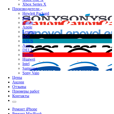
Xbox Series X
Производители
Hewlett Packard
Sony
Canon
Apple
Lenovo
MSI
ASUS
Acer
DELL
Fujitsu
Huawei
Intel
Samsung
Sony Vaio
Цены
Акции
Отзывы
Примеры работ
Контакты
Ремонт iPhone
Ремонт MacBook