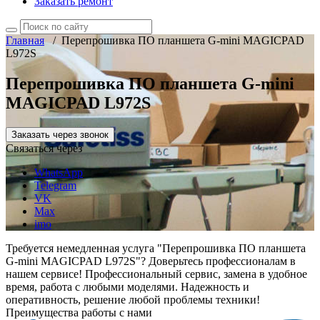
Заказать ремонт
Главная
/
Перепрошивка ПО планшета G-mini MAGICPAD
L972S
Перепрошивка ПО планшета G-mini
MAGICPAD L972S
Заказать через звонок
Связаться через
WhatsApp
Telegram
VK
Max
imo
Требуется немедленная услуга "Перепрошивка ПО планшета
G-mini MAGICPAD L972S"? Доверьтесь профессионалам в
нашем сервисе! Профессиональный сервис, замена в удобное
время, работа с любыми моделями. Надежность и
оперативность, решение любой проблемы техники!
Преимущества работы с нами