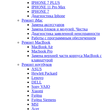
IPHONE 7 PLUS
IPHONE 11 Pro Max
IPHONE 7
Диагностика Iphone
Ремонт iMac
Замена аксессуаров
Замена блоков и модулей. Чистка
Диагностика заявленной неисправности
Работы с программным обеспечением
Ремонт MacBook
MacBook Air
Macbook Pro
Замена верхней части корпуса MacBook с
клавиатурой
Ремонт ноутбуков
ASUS
Hewlett Packard
Lenovo
DELL
Sony VAIO
Xiaomi
Fujitsu
Fujitsu Siemens
MSI
Acer