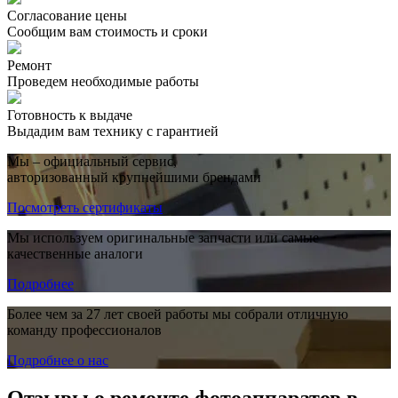
Согласование цены
Сообщим вам стоимость и сроки
Ремонт
Проведем необходимые работы
Готовность к выдаче
Выдадим вам технику с гарантией
Мы – официальный сервис,
авторизованный крупнейшими брендами
Посмотреть сертификаты
Мы используем оригинальные запчасти или самые
качественные аналоги
Подробнее
Более чем за 27 лет своей работы мы собрали отличную
команду профессионалов
Подробнее о нас
Отзывы о ремонте фотоаппаратов в