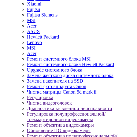
Xiaomi
Fujitsu
Fujitsu Siemens
MSI
Acer
ASUS
Hewlett Packard
Lenovo
MSI
Acer
Ремонт системного блока MSI
Ремонт системного блока Hewlett Packard
Upgrade системного блока
Замена жесткого диска системного блока
Замена накопителя на SSD
Ремонт фотоаппарата Canon
Чистка матрицы Canon 5d mark ii
Регулировка
Чистка видеоголовок
Диагностика заявленной неисправности
Регулировка полупрофессиональной/
трёхмартирочной видеокамеры
Ремонт объектива видеокамеры
Обновление ПО видеокамеры
Ремонт объектива полупрофессиональной/