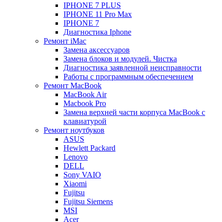
IPHONE 7 PLUS
IPHONE 11 Pro Max
IPHONE 7
Диагностика Iphone
Ремонт iMac
Замена аксессуаров
Замена блоков и модулей. Чистка
Диагностика заявленной неисправности
Работы с программным обеспечением
Ремонт MacBook
MacBook Air
Macbook Pro
Замена верхней части корпуса MacBook с
клавиатурой
Ремонт ноутбуков
ASUS
Hewlett Packard
Lenovo
DELL
Sony VAIO
Xiaomi
Fujitsu
Fujitsu Siemens
MSI
Acer