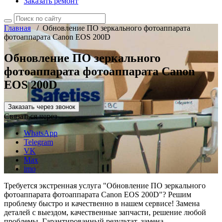
Заказать ремонт
Главная
/
Обновление ПО зеркального фотоаппарата
фотоаппарата Canon EOS 200D
Обновление ПО зеркального
фотоаппарата фотоаппарата Canon
EOS 200D
Заказать через звонок
Связаться через
WhatsApp
Telegram
VK
Max
imo
Требуется экстренная услуга "Обновление ПО зеркального
фотоаппарата фотоаппарата Canon EOS 200D"? Решим
проблему быстро и качественно в нашем сервисе! Замена
деталей с выездом, качественные запчасти, решение любой
проблемы. Гарантированный результат, замена