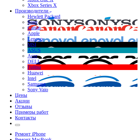
Xbox Series X
Производители
Hewlett Packard
Sony
Canon
Apple
Lenovo
MSI
ASUS
Acer
DELL
Fujitsu
Huawei
Intel
Samsung
Sony Vaio
Цены
Акции
Отзывы
Примеры работ
Контакты
Ремонт iPhone
Ремонт MacBook