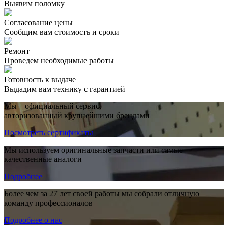
Выявим поломку
Согласование цены
Сообщим вам стоимость и сроки
Ремонт
Проведем необходимые работы
Готовность к выдаче
Выдадим вам технику с гарантией
Мы – официальный сервис,
авторизованный крупнейшими брендами
Посмотреть сертификаты
Мы используем оригинальные запчасти или самые
качественные аналоги
Подробнее
Более чем за 27 лет своей работы мы собрали отличную
команду профессионалов
Подробнее о нас