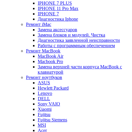
IPHONE 7 PLUS
IPHONE 11 Pro Max
IPHONE 7
Диагностика Iphone
Ремонт iMac
Замена аксессуаров
Замена блоков и модулей. Чистка
Диагностика заявленной неисправности
Работы с программным обеспечением
Ремонт MacBook
MacBook Air
Macbook Pro
Замена верхней части корпуса MacBook с
клавиатурой
Ремонт ноутбуков
ASUS
Hewlett Packard
Lenovo
DELL
Sony VAIO
Xiaomi
Fujitsu
Fujitsu Siemens
MSI
Acer