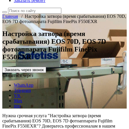
Заказать ремонт
Главная
/
Настройка затвора (время срабатывания) EOS 70D,
EOS 7D фотоаппарата Fujifilm FinePix F550EXR
Настройка затвора (время
срабатывания) EOS 70D, EOS 7D
фотоаппарата Fujifilm FinePix
F550EXR
Заказать через звонок
Связаться через
WhatsApp
Telegram
VK
Max
imo
Нужна срочная услуга "Настройка затвора (время
срабатывания) EOS 70D, EOS 7D фотоаппарата Fujifilm
FinePix F550EXR"? Доверьтесь профессионалам в нашем