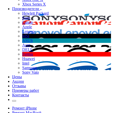
Xbox Series X
Производители
Hewlett Packard
Sony
Canon
Apple
Lenovo
MSI
ASUS
Acer
DELL
Fujitsu
Huawei
Intel
Samsung
Sony Vaio
Цены
Акции
Отзывы
Примеры работ
Контакты
Ремонт iPhone
Ремонт MacBook