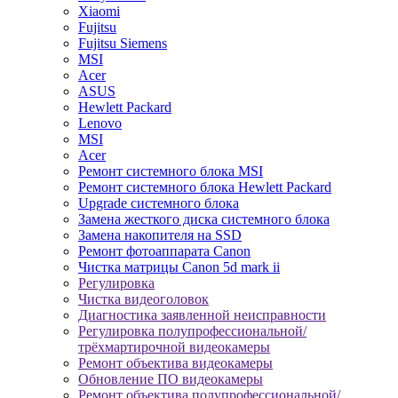
Xiaomi
Fujitsu
Fujitsu Siemens
MSI
Acer
ASUS
Hewlett Packard
Lenovo
MSI
Acer
Ремонт системного блока MSI
Ремонт системного блока Hewlett Packard
Upgrade системного блока
Замена жесткого диска системного блока
Замена накопителя на SSD
Ремонт фотоаппарата Canon
Чистка матрицы Canon 5d mark ii
Регулировка
Чистка видеоголовок
Диагностика заявленной неисправности
Регулировка полупрофессиональной/
трёхмартирочной видеокамеры
Ремонт объектива видеокамеры
Обновление ПО видеокамеры
Ремонт объектива полупрофессиональной/