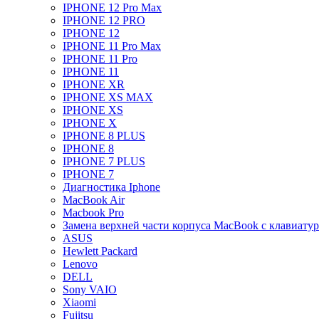
IPHONE 12 Pro Max
IPHONE 12 PRO
IPHONE 12
IPHONE 11 Pro Max
IPHONE 11 Pro
IPHONE 11
IPHONE XR
IPHONE XS MAX
IPHONE XS
IPHONE X
IPHONE 8 PLUS
IPHONE 8
IPHONE 7 PLUS
IPHONE 7
Диагностика Iphone
MacBook Air
Macbook Pro
Замена верхней части корпуса MacBook с клавиату
ASUS
Hewlett Packard
Lenovo
DELL
Sony VAIO
Xiaomi
Fujitsu