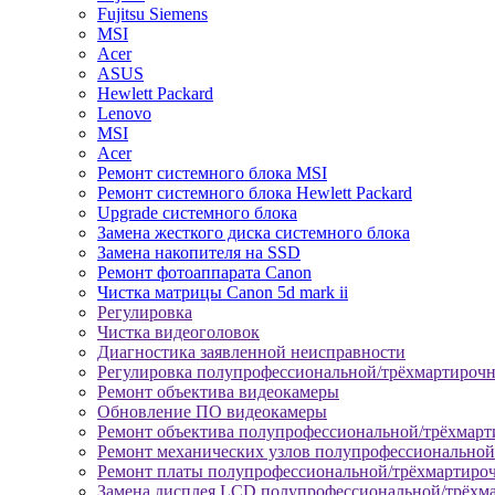
Fujitsu Siemens
MSI
Acer
ASUS
Hewlett Packard
Lenovo
MSI
Acer
Ремонт системного блока MSI
Ремонт системного блока Hewlett Packard
Upgrade системного блока
Замена жесткого диска системного блока
Замена накопителя на SSD
Ремонт фотоаппарата Canon
Чистка матрицы Canon 5d mark ii
Регулировка
Чистка видеоголовок
Диагностика заявленной неисправности
Регулировка полупрофессиональной/трёхмартироч
Ремонт объектива видеокамеры
Обновление ПО видеокамеры
Ремонт объектива полупрофессиональной/трёхмар
Ремонт механических узлов полупрофессионально
Ремонт платы полупрофессиональной/трёхмартиро
Замена дисплея LCD полупрофессиональной/трёхм