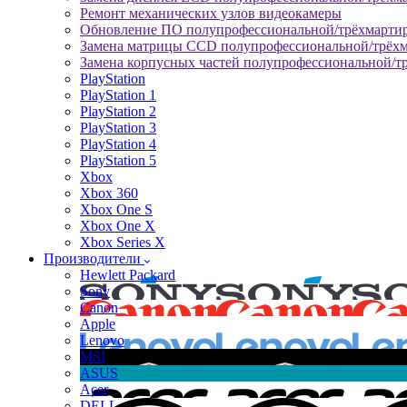
Ремонт механических узлов видеокамеры
Обновление ПО полупрофессиональной/трёхмарти
Замена матрицы CCD полупрофессиональной/трёх
Замена корпусных частей полупрофессиональной/т
PlayStation
PlayStation 1
PlayStation 2
PlayStation 3
PlayStation 4
PlayStation 5
Xbox
Xbox 360
Xbox One S
Xbox One X
Xbox Series X
Производители
Hewlett Packard
Sony
Canon
Apple
Lenovo
MSI
ASUS
Acer
DELL