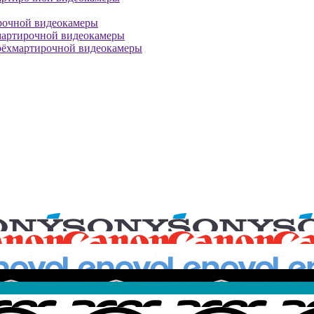
рочной видеокамеры
мартирочной видеокамеры
рёхмартирочной видеокамеры