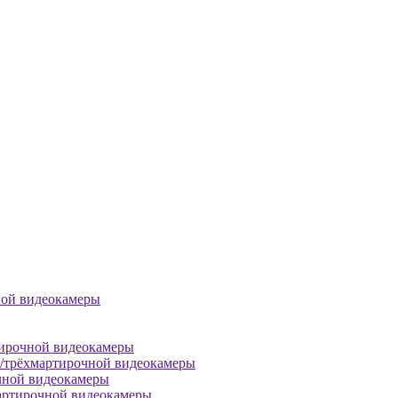
ной видеокамеры
тирочной видеокамеры
й/трёхмартирочной видеокамеры
чной видеокамеры
артирочной видеокамеры