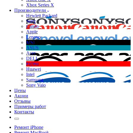
Xbox Series X
Производители
Hewlett Packard
Sony
Canon
Apple
Lenovo
MSI
ASUS
Acer
DELL
Fujitsu
Huawei
Intel
Samsung
Sony Vaio
Цены
Акции
Отзывы
Примеры работ
Контакты
Ремонт iPhone
Ремонт MacBook