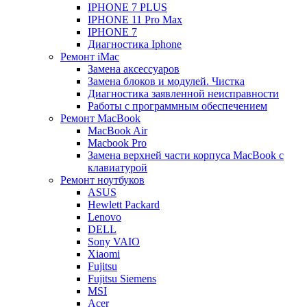
IPHONE 7 PLUS
IPHONE 11 Pro Max
IPHONE 7
Диагностика Iphone
Ремонт iMac
Замена аксессуаров
Замена блоков и модулей. Чистка
Диагностика заявленной неисправности
Работы с программным обеспечением
Ремонт MacBook
MacBook Air
Macbook Pro
Замена верхней части корпуса MacBook с
клавиатурой
Ремонт ноутбуков
ASUS
Hewlett Packard
Lenovo
DELL
Sony VAIO
Xiaomi
Fujitsu
Fujitsu Siemens
MSI
Acer