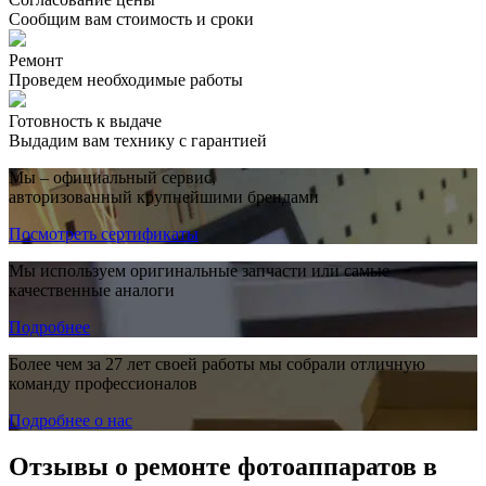
Сообщим вам стоимость и сроки
Ремонт
Проведем необходимые работы
Готовность к выдаче
Выдадим вам технику с гарантией
Мы – официальный сервис,
авторизованный крупнейшими брендами
Посмотреть сертификаты
Мы используем оригинальные запчасти или самые
качественные аналоги
Подробнее
Более чем за 27 лет своей работы мы собрали отличную
команду профессионалов
Подробнее о нас
Отзывы о ремонте фотоаппаратов в