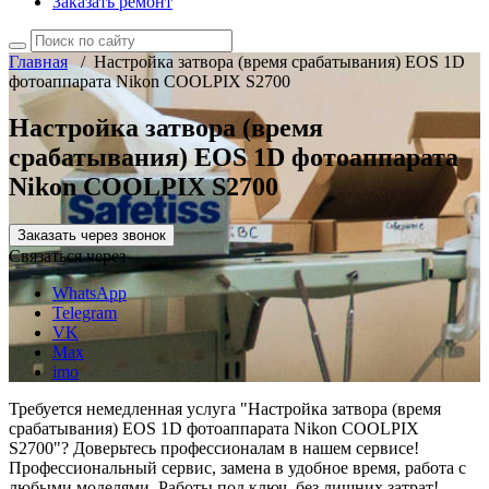
Заказать ремонт
Главная
/
Настройка затвора (время срабатывания) EOS 1D
фотоаппарата Nikon COOLPIX S2700
Настройка затвора (время
срабатывания) EOS 1D фотоаппарата
Nikon COOLPIX S2700
Заказать через звонок
Связаться через
WhatsApp
Telegram
VK
Max
imo
Требуется немедленная услуга "Настройка затвора (время
срабатывания) EOS 1D фотоаппарата Nikon COOLPIX
S2700"? Доверьтесь профессионалам в нашем сервисе!
Профессиональный сервис, замена в удобное время, работа с
любыми моделями. Работы под ключ, без лишних затрат!