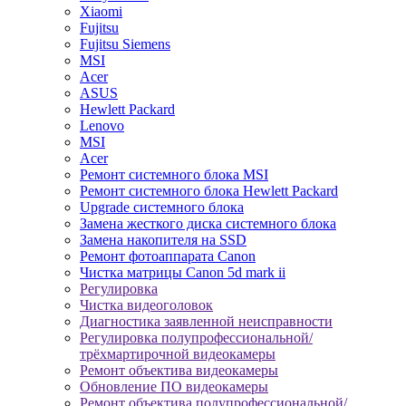
Xiaomi
Fujitsu
Fujitsu Siemens
MSI
Acer
ASUS
Hewlett Packard
Lenovo
MSI
Acer
Ремонт системного блока MSI
Ремонт системного блока Hewlett Packard
Upgrade системного блока
Замена жесткого диска системного блока
Замена накопителя на SSD
Ремонт фотоаппарата Canon
Чистка матрицы Canon 5d mark ii
Регулировка
Чистка видеоголовок
Диагностика заявленной неисправности
Регулировка полупрофессиональной/
трёхмартирочной видеокамеры
Ремонт объектива видеокамеры
Обновление ПО видеокамеры
Ремонт объектива полупрофессиональной/