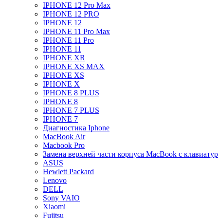
IPHONE 12 Pro Max
IPHONE 12 PRO
IPHONE 12
IPHONE 11 Pro Max
IPHONE 11 Pro
IPHONE 11
IPHONE XR
IPHONE XS MAX
IPHONE XS
IPHONE X
IPHONE 8 PLUS
IPHONE 8
IPHONE 7 PLUS
IPHONE 7
Диагностика Iphone
MacBook Air
Macbook Pro
Замена верхней части корпуса MacBook с клавиату
ASUS
Hewlett Packard
Lenovo
DELL
Sony VAIO
Xiaomi
Fujitsu