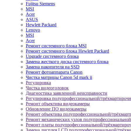
Fujitsu Siemens
MSI
Acer
ASUS
Hewlett Packard
Lenovo
MSI
Acer
Ремонт системного блока MSI
Ремонт системного блока Hewlett Packard
Upgrade системного блока
Замена жесткого диска системного блока
Замена накопителя на SSD
Ремонт фотоаппарата Canon
Чистка матрицы Canon 5d mark ii
Регулировка
Чистка видеоголовок
Диагностика заявленной неисправности
Регулировка полупрофессиональной/трёхмартироч
Ремонт объектива видеокамеры
Обновление ПО видеокамеры
Ремонт объектива полупрофессиональной/трёхмар
Ремонт механических узлов полупрофессионально
Ремонт платы полупрофессиональной/трёхмартиро
Замена дисплея LCD полупрофессиональной/трёхм