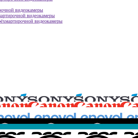
рочной видеокамеры
мартирочной видеокамеры
рёхмартирочной видеокамеры