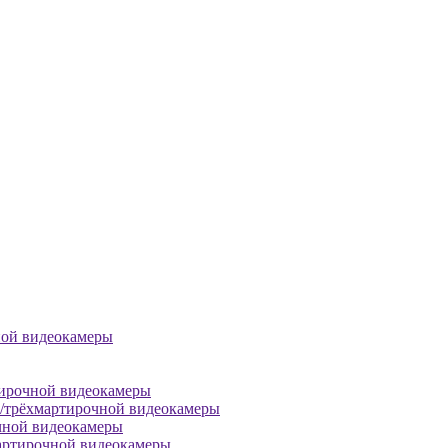
ной видеокамеры
тирочной видеокамеры
й/трёхмартирочной видеокамеры
чной видеокамеры
артирочной видеокамеры