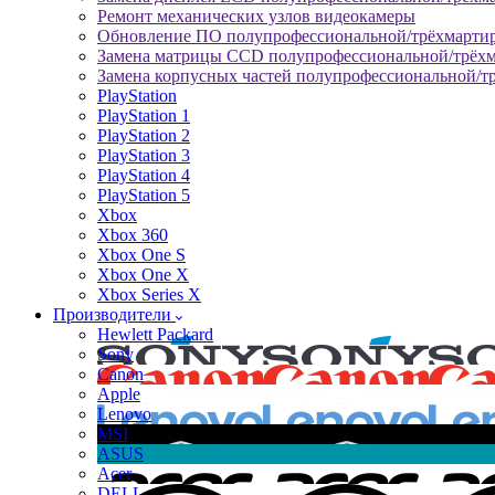
Ремонт механических узлов видеокамеры
Обновление ПО полупрофессиональной/трёхмарти
Замена матрицы CCD полупрофессиональной/трёх
Замена корпусных частей полупрофессиональной/т
PlayStation
PlayStation 1
PlayStation 2
PlayStation 3
PlayStation 4
PlayStation 5
Xbox
Xbox 360
Xbox One S
Xbox One X
Xbox Series X
Производители
Hewlett Packard
Sony
Canon
Apple
Lenovo
MSI
ASUS
Acer
DELL