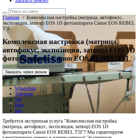
Заказать ремонт
Главная
/
Комплексная настройка (матрица, автофокус,
экспозиция, затвор) EOS 1D фотоаппарата Canon EOS REBEL
T5I
Комплексная настройка (матрица,
автофокус, экспозиция, затвор) EOS 1D
фотоаппарата Canon EOS REBEL T5I
Заказать через звонок
Связаться через
WhatsApp
Telegram
VK
Max
imo
Требуется экстренная услуга "Комплексная настройка
(матрица, автофокус, экспозиция, затвор) EOS 1D
фотоаппарата Canon EOS REBEL T5I"? Мы гарантируем
качественную замену в нашем сервисе! Экспертная