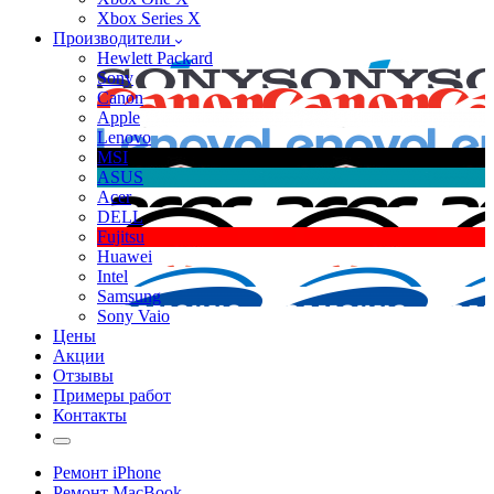
Xbox Series X
Производители
Hewlett Packard
Sony
Canon
Apple
Lenovo
MSI
ASUS
Acer
DELL
Fujitsu
Huawei
Intel
Samsung
Sony Vaio
Цены
Акции
Отзывы
Примеры работ
Контакты
Ремонт iPhone
Ремонт MacBook