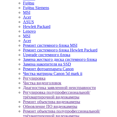
Fujitsu
Fujitsu Siemens
MSI
Acer
ASUS
Hewlett Packard
Lenovo
MSI
Acer
Ремонт системного блока MSI
Ремонт системного блока Hewlett Packard
Upgrade системного блока
Замена жесткого диска системного блока
Замена накопителя на SSD
Ремонт фотоаппарата Canon
Чистка матрицы Canon 5d mark ii
Регулировка
Чистка видеоголовок
Диагностика заявленной неисправности
Регулировка полупрофессиональной/
трёхмартирочной видеокамеры
Ремонт объектива видеокамеры
Обновление ПО видеокамеры
Ремонт объектива полупрофессиональной/
трёхмартирочной видеокамеры