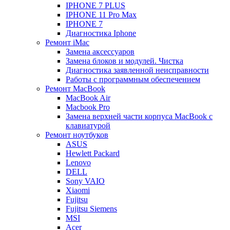
IPHONE 7 PLUS
IPHONE 11 Pro Max
IPHONE 7
Диагностика Iphone
Ремонт iMac
Замена аксессуаров
Замена блоков и модулей. Чистка
Диагностика заявленной неисправности
Работы с программным обеспечением
Ремонт MacBook
MacBook Air
Macbook Pro
Замена верхней части корпуса MacBook с
клавиатурой
Ремонт ноутбуков
ASUS
Hewlett Packard
Lenovo
DELL
Sony VAIO
Xiaomi
Fujitsu
Fujitsu Siemens
MSI
Acer