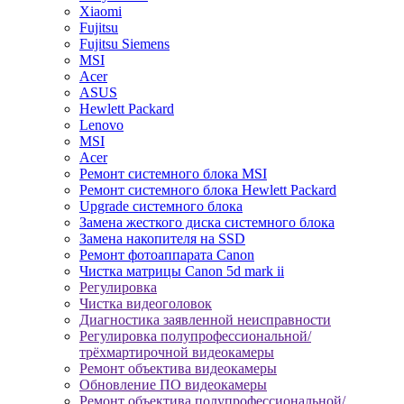
Xiaomi
Fujitsu
Fujitsu Siemens
MSI
Acer
ASUS
Hewlett Packard
Lenovo
MSI
Acer
Ремонт системного блока MSI
Ремонт системного блока Hewlett Packard
Upgrade системного блока
Замена жесткого диска системного блока
Замена накопителя на SSD
Ремонт фотоаппарата Canon
Чистка матрицы Canon 5d mark ii
Регулировка
Чистка видеоголовок
Диагностика заявленной неисправности
Регулировка полупрофессиональной/
трёхмартирочной видеокамеры
Ремонт объектива видеокамеры
Обновление ПО видеокамеры
Ремонт объектива полупрофессиональной/