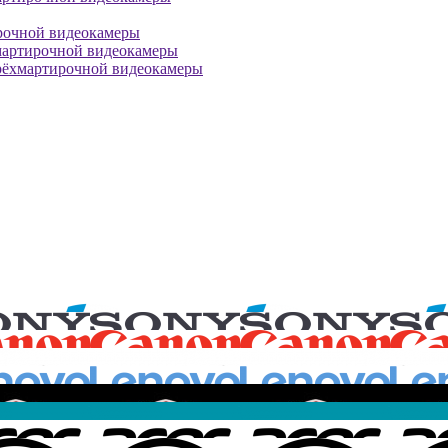
рочной видеокамеры
мартирочной видеокамеры
рёхмартирочной видеокамеры