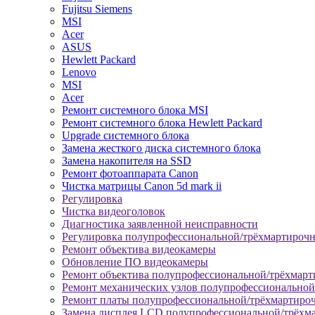
Fujitsu Siemens
MSI
Acer
ASUS
Hewlett Packard
Lenovo
MSI
Acer
Ремонт системного блока MSI
Ремонт системного блока Hewlett Packard
Upgrade системного блока
Замена жесткого диска системного блока
Замена накопителя на SSD
Ремонт фотоаппарата Canon
Чистка матрицы Canon 5d mark ii
Регулировка
Чистка видеоголовок
Диагностика заявленной неисправности
Регулировка полупрофессиональной/трёхмартироч
Ремонт объектива видеокамеры
Обновление ПО видеокамеры
Ремонт объектива полупрофессиональной/трёхмар
Ремонт механических узлов полупрофессионально
Ремонт платы полупрофессиональной/трёхмартиро
Замена дисплея LCD полупрофессиональной/трёхм