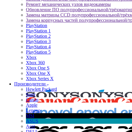
Ремонт механических узлов видеокамеры
Обновление ПО полупрофессиональной/трёхмарти
Замена матрицы CCD полупрофессиональной/трёх
Замена корпусных частей полупрофессиональной/т
PlayStation
PlayStation 1
PlayStation 2
PlayStation 3
PlayStation 4
PlayStation 5
Xbox
Xbox 360
Xbox One S
Xbox One X
Xbox Series X
Производители
Hewlett Packard
Sony
Canon
Apple
Lenovo
MSI
ASUS
Acer
DELL