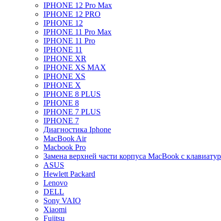
IPHONE 12 Pro Max
IPHONE 12 PRO
IPHONE 12
IPHONE 11 Pro Max
IPHONE 11 Pro
IPHONE 11
IPHONE XR
IPHONE XS MAX
IPHONE XS
IPHONE X
IPHONE 8 PLUS
IPHONE 8
IPHONE 7 PLUS
IPHONE 7
Диагностика Iphone
MacBook Air
Macbook Pro
Замена верхней части корпуса MacBook с клавиату
ASUS
Hewlett Packard
Lenovo
DELL
Sony VAIO
Xiaomi
Fujitsu