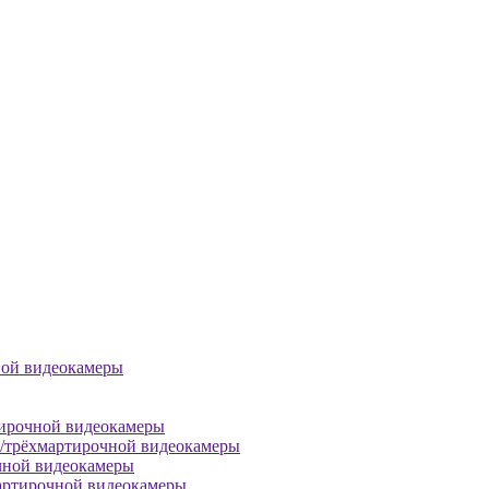
ной видеокамеры
тирочной видеокамеры
й/трёхмартирочной видеокамеры
чной видеокамеры
артирочной видеокамеры