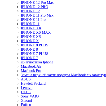
IPHONE 12 Pro Max
IPHONE 12 PRO
IPHONE 12
IPHONE 11 Pro Max
IPHONE 11 Pro
IPHONE 11
IPHONE XR
IPHONE XS MAX
IPHONE XS
IPHONE X
IPHONE 8 PLUS
IPHONE 8
IPHONE 7 PLUS
IPHONE 7
Диагностика Iphone
MacBook Air
Macbook Pro
Замена верхней части корпуса MacBook с клавиату
ASUS
Hewlett Packard
Lenovo
DELL
Sony VAIO
Xiaomi
Fujitsu