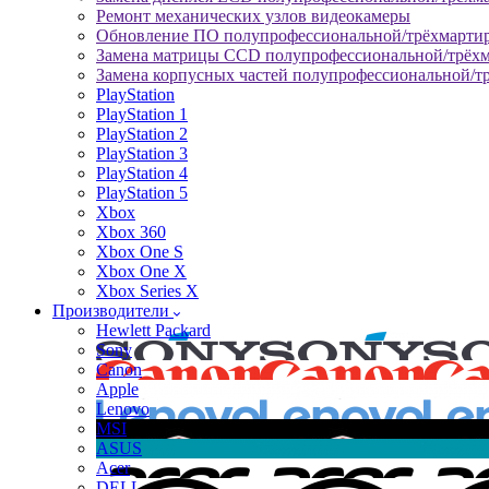
Ремонт механических узлов видеокамеры
Обновление ПО полупрофессиональной/трёхмарти
Замена матрицы CCD полупрофессиональной/трёх
Замена корпусных частей полупрофессиональной/т
PlayStation
PlayStation 1
PlayStation 2
PlayStation 3
PlayStation 4
PlayStation 5
Xbox
Xbox 360
Xbox One S
Xbox One X
Xbox Series X
Производители
Hewlett Packard
Sony
Canon
Apple
Lenovo
MSI
ASUS
Acer
DELL