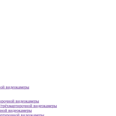
ной видеокамеры
тирочной видеокамеры
й/трёхмартирочной видеокамеры
чной видеокамеры
артирочной видеокамеры