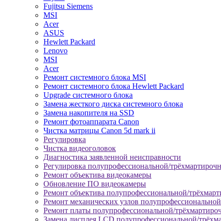
Fujitsu Siemens
MSI
Acer
ASUS
Hewlett Packard
Lenovo
MSI
Acer
Ремонт системного блока MSI
Ремонт системного блока Hewlett Packard
Upgrade системного блока
Замена жесткого диска системного блока
Замена накопителя на SSD
Ремонт фотоаппарата Canon
Чистка матрицы Canon 5d mark ii
Регулировка
Чистка видеоголовок
Диагностика заявленной неисправности
Регулировка полупрофессиональной/трёхмартироч
Ремонт объектива видеокамеры
Обновление ПО видеокамеры
Ремонт объектива полупрофессиональной/трёхмар
Ремонт механических узлов полупрофессионально
Ремонт платы полупрофессиональной/трёхмартиро
Замена дисплея LCD полупрофессиональной/трёхм