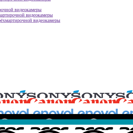
рочной видеокамеры
мартирочной видеокамеры
рёхмартирочной видеокамеры